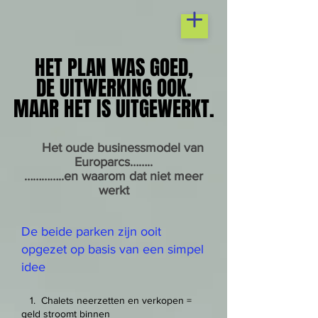
HET PLAN WAS GOED,
HET PLAN WAS GOED,
DE UITWERKING OOK.
DE UITWERKING OOK.
MAAR HET IS UITGEWERKT.
MAAR HET IS UITGEWERKT.
Het oude businessmodel van
Europarcs……..
…………..en waarom dat niet meer
werkt
De beide parken zijn ooit
opgezet op basis van een simpel
idee
1. Chalets neerzetten en verkopen =
geld stroomt binnen