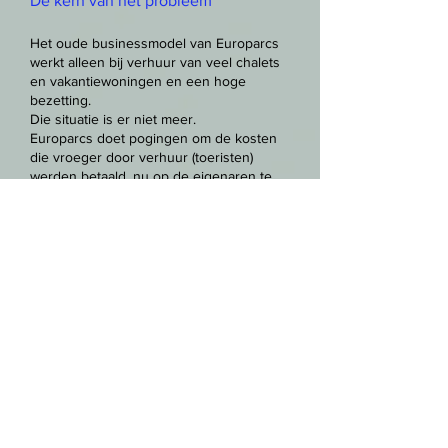
De kern van het probleem
Het oude businessmodel van Europarcs
werkt alleen bij verhuur van veel chalets
en vakantiewoningen en een hoge
bezetting.
Die situatie is er niet meer.
Europarcs doet pogingen om de kosten
die vroeger door verhuur (toeristen)
werden betaald, nu op de eigenaren te
verhalen.
Conclusie
s
Het oude businessmodel werkt niet meer.
De verhuur brengt te weinig op om alle
voorzieningen en infrastructuur op de
beide parken goed te onderhouden en
alle services te blijven bieden.
Daardoor is er nu keuze uit twee opties:
Eigenaren gaan fors meer betalen via de
PSB en MJOP om de services, het