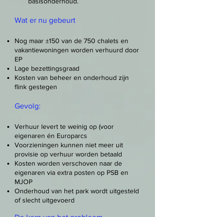
basisonderhoud.
Wat er nu gebeurt
Nog maar ±150 van de 750 chalets en
vakantiewoningen worden verhuurd door
EP
Lage bezettingsgraad
Kosten van beheer en onderhoud zijn
flink gestegen
Gevolg:
Verhuur levert te weinig op (voor
eigenaren én Europarcs
Voorzieningen kunnen niet meer uit
provisie op verhuur worden betaald
Kosten worden verschoven naar de
eigenaren via extra posten op PSB en
MJOP
Onderhoud van het park wordt uitgesteld
of slecht uitgevoerd